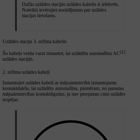
Dažās uzlādes stacijās uzlādes kabelis ir iebūvēts.
Noteikti ievērojiet norādījumus par uzlādes
stacijas lietošanu.
Uzlādes staciju 3. režīma kabelis
[1]
Šo kabeļa veidu varat izmantot, lai uzlādētu automašīnu AC
uzlādes stacijās.
2. režīma uzlādes kabeļi
Izmantojiet uzlādes kabeli ar mājsaimniecībā izmantojamu
kontaktdakšu, lai uzlādētu automašīnu, piemēram, no parastas
mājsaimniecības kontaktligzdas, ja nav pieejamas citas uzlādes
iespējas.