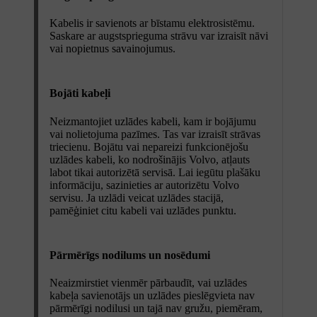
Kabelis ir savienots ar bīstamu elektrosistēmu.
Saskare ar augstsprieguma strāvu var izraisīt nāvi
vai nopietnus savainojumus.
Bojāti kabeļi
Neizmantojiet uzlādes kabeli, kam ir bojājumu
vai nolietojuma pazīmes. Tas var izraisīt strāvas
triecienu. Bojātu vai nepareizi funkcionējošu
uzlādes kabeli, ko nodrošinājis Volvo, atļauts
labot tikai autorizētā servisā. Lai iegūtu plašāku
informāciju, sazinieties ar autorizētu Volvo
servisu. Ja uzlādi veicat uzlādes stacijā,
pamēģiniet citu kabeli vai uzlādes punktu.
Pārmērīgs nodilums un nosēdumi
Neaizmirstiet vienmēr pārbaudīt, vai uzlādes
kabeļa savienotājs un uzlādes pieslēgvieta nav
pārmērīgi nodilusi un tajā nav gružu, piemēram,