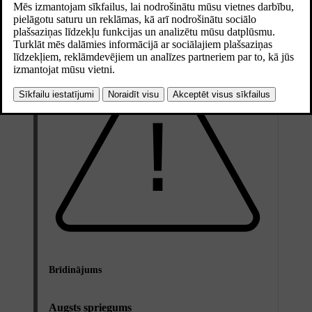
Ieteikumi par uzlādes kabeli un tā lietošana
Brīdinājums
Augsts spriegums