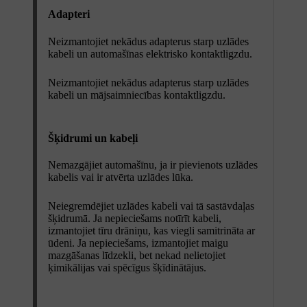
Adapteri
Neizmantojiet nekādus adapterus starp uzlādes
kabeli un automašīnas elektrisko kontaktligzdu.
Neizmantojiet nekādus adapterus starp uzlādes
kabeli un mājsaimniecības kontaktligzdu.
Šķidrumi un kabeļi
Nemazgājiet automašīnu, ja ir pievienots uzlādes
kabelis vai ir atvērta uzlādes lūka.
Neiegremdējiet uzlādes kabeli vai tā sastāvdaļas
šķidrumā. Ja nepieciešams notīrīt kabeli,
izmantojiet tīru drāniņu, kas viegli samitrināta ar
ūdeni. Ja nepieciešams, izmantojiet maigu
mazgāšanas līdzekli, bet nekad nelietojiet
ķimikālijas vai spēcīgus šķīdinātājus.