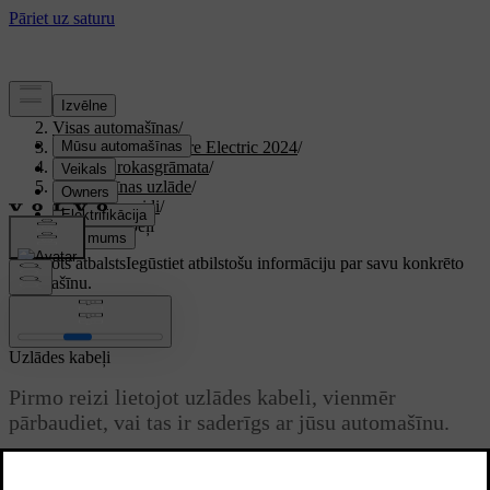
Atbalsts
/
Visas automašīnas
/
XC40 Recharge Pure Electric 2024
/
Lietotāja rokasgrāmata
/
Automašīnas uzlāde
/
Uzlādes veidi
/
Uzlādes kabeļi
Pielāgots atbalsts
Iegūstiet atbilstošu informāciju par savu konkrēto
automašīnu.
Pierakstīties
Uzlādes kabeļi
Pirmo reizi lietojot uzlādes kabeli, vienmēr
pārbaudiet, vai tas ir saderīgs ar jūsu automašīnu.
Atjaunināts 30.03.2026