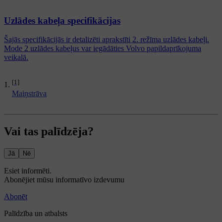
Uzlādes kabeļa specifikācijas
Šajās specifikācijās ir detalizēti aprakstīti 2. režīma uzlādes kabeļi.
Mode 2 uzlādes kabeļus var iegādāties Volvo papildaprīkojuma
veikalā.
[1]
Maiņstrāva
Vai tas palīdzēja?
Jā
Nē