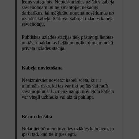
ledus vai grants. Nepieskarieties uzlādes kabeļa
savienotājam un neizmantojiet nekādus
darbarīkus, lai mēģinātu noņemt nosēdumus no
uzlādes kabeļa. Šādi var sabojāt uzlādes kabeļa
savienotāju.
Publiskās uzlādes stacijas tiek pastāvīgi lietotas
un tās ir pakļautas lielākam nolietojumam nekā
privātā uzlādes stacija.
Kabeļa novietošana
Neaizmirstiet novietot kabeli vietā, kur ir
minimāls risks, ka tas var tikt bojāts vai radīt
savainojumus. Uz neuzmanīgi novietota kabeļa
var viegli uzbraukt vai aiz tā paklupt.
Bērnu drošība
Neļaujiet bērniem tuvoties uzlādes kabeļiem, jo
īpaši tad, kad tie ir pieslēgti.