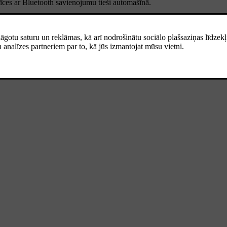
erīces ar Bluetooth savienojumu tieši automašīnā.