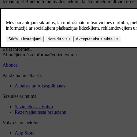
Izmantojiet Bluetooth multivides lietotni, lai straumētu multividi no i
Vai tas palīdzēja?
Jā
Nē