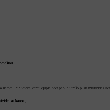
tomašīnu.
a lietotņu bibliotēkā varat lejupielādēt papildu trešo pušu multivides liet
tivides atskaņotājs.