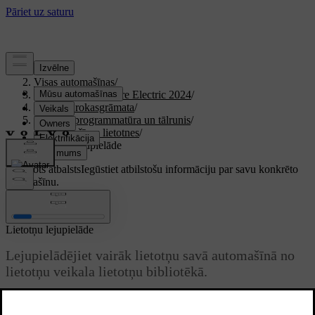
Atbalsts
/
Visas automašīnas
/
XC40 Recharge Pure Electric 2024
/
Lietotāja rokasgrāmata
/
Displeji, programmatūra un tālrunis
/
Automašīnas lietotnes
/
Lietotņu lejupielāde
Pielāgots atbalsts
Iegūstiet atbilstošu informāciju par savu konkrēto
automašīnu.
Pierakstīties
Lietotņu lejupielāde
Lejupielādējiet vairāk lietotņu savā automašīnā no
lietotņu veikala lietotņu bibliotēkā.
Atjaunināts 02.02.2026
Automašīnai ir dažas iepriekš instalētas lietotnes, taču lietotņu