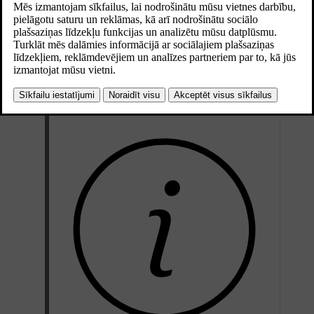
veikalā varat atrast un lejupielādēt vēl citas.
Lai varētu lejupielādēt lietotnes, jūsu automašīnai jābūt nekustīgai un
savienotai ar internetu.
Apakšējā joslā nospiediet lietotņu bibliotēkas simbolu
.
Nospiediet
Iegūt vēl lietotnes
, lai pārietu uz lietotņu veikalu.