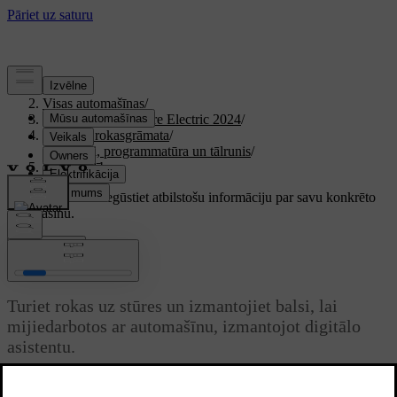
Atbalsts
/
Visas automašīnas
/
XC40 Recharge Pure Electric 2024
/
Lietotāja rokasgrāmata
/
Displeji, programmatūra un tālrunis
/
Balss vadība
Pielāgots atbalsts
Iegūstiet atbilstošu informāciju par savu konkrēto
automašīnu.
Pierakstīties
Balss vadība
Turiet rokas uz stūres un izmantojiet balsi, lai
mijiedarbotos ar automašīnu, izmantojot digitālo
asistentu.
Atjaunināts 28.10.2024
Ar digitālā asistenta palīdzību varat izmantot balss vadību, lai veiktu