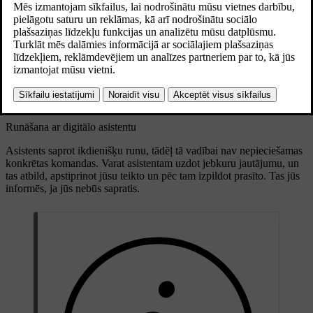
tādus uzdevumus kā meklēšana internetā un laika prognožu
iegūšana. Varat arī izmantot balsi, lai mijiedarbotos ar automašīnu un
vadītu vairākas tās funkcijas, tostarp šādas:
Multivides atskaņotājs
Tālrunis
Navigācija
Klimata kontrole
Runāšana ar digitālo asistentu
Asistents saprot ikdienišķu runu, tādēļ tā vadībai nav nepieciešamas
konkrētas komandas. Varat asistentam uzdot jebkuru jautājumu, un
tas atbild, apstiprinot jūsu teikto un pēc tam izpildot prasīto. Tas jūs
informēs, ja jūs nebūs sapratis.