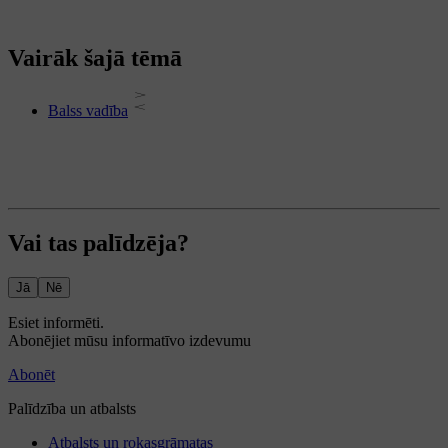
Vairāk šajā tēmā
Balss vadība
Vai tas palīdzēja?
Jā
Nē