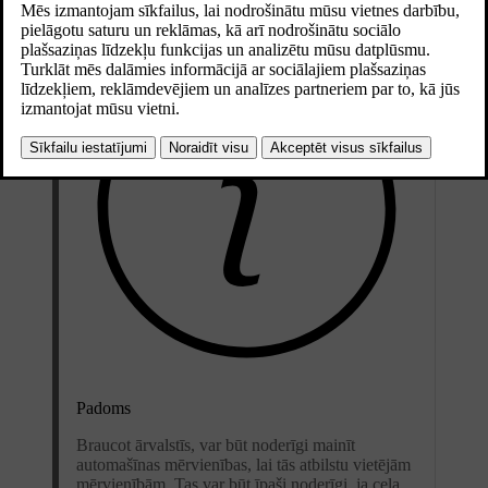
Padoms
Braucot ārvalstīs, var būt noderīgi mainīt
automašīnas mērvienības, lai tās atbilstu vietējām
mērvienībām. Tas var būt īpaši noderīgi, ja ceļa