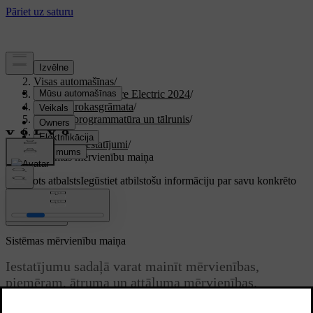
Atbalsts
/
Visas automašīnas
/
XC40 Recharge Pure Electric 2024
/
Lietotāja rokasgrāmata
/
Displeji, programmatūra un tālrunis
/
Displeji
/
Sistēmas iestatījumi
/
Sistēmas mērvienību maiņa
Pielāgots atbalsts
Iegūstiet atbilstošu informāciju par savu konkrēto
automašīnu.
Pierakstīties
Sistēmas mērvienību maiņa
Iestatījumu sadaļā varat mainīt mērvienības,
piemēram, ātruma un attāluma mērvienības.
Atjaunināts 15.02.2025