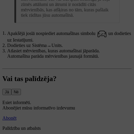
zīmēs attālumi un ātrumi ir norādīti citās
mērvienībās, kas atšķiras no tām, kuras pašlaik
tiek rādītas jūsu automašīnā.
Apakšējā joslā nospiediet automašīnas simbolu
un dodieties
uz
Iestatījumi
.
Dodieties uz
Sistēma
→
Units
.
Atlasiet mērvienības, kuras automašīnai jāparāda.
Automašīna parāda mērvienības jaunajā formātā.
Vai tas palīdzēja?
Jā
Nē