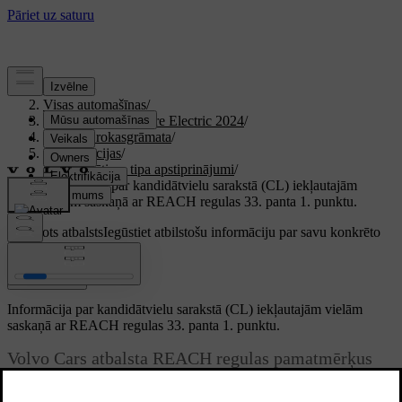
Atbalsts
/
Visas automašīnas
/
XC40 Recharge Pure Electric 2024
/
Lietotāja rokasgrāmata
/
Specifikācijas
/
Sertifikāti un tipa apstiprinājumi
/
Informācija par kandidātvielu sarakstā (CL) iekļautajām
vielām saskaņā ar REACH regulas 33. panta 1. punktu.
Pielāgots atbalsts
Iegūstiet atbilstošu informāciju par savu konkrēto
automašīnu.
Pierakstīties
Informācija par kandidātvielu sarakstā (CL) iekļautajām vielām
saskaņā ar REACH regulas 33. panta 1. punktu.
Volvo Cars atbalsta REACH regulas pamatmērķus
kopumā un jo īpaši tās 33. pantu, kas atbilst mūsu
pašu centieniem veicināt atbildīgu mūsu produktu