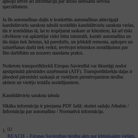
apkopi ietver arī informāciju par drošu lietošanu servisa
speciālistiem.
Ja šīs automašīnas daļās ir konkrētās automašīnas attiecīgajā
kandidātvielu saraksta tabulā norādītās kandidātvielu saraksta vielas,
tās ir iestrādātas tā, lai to iespējamā saskare ar klientiem, kā arī riski
cilvēkiem vai apkārtējai videi būtu minimāli, kamēr automašīna un
tās daļas tiek lietotas, kā paredzēts, un jebkādi remonta, apkopes un
uzturēšanas darbi tiek veikti, ievērojot tehniskos norādījumus par
šīm darbībām un nozares standarta praksi.
Nolietotu transportlīdzekli Eiropas Savienībā var likumīgi nodot
apstiprinātā pārstrādes uzņēmumā (ATF). Transportlīdzekļu daļas ir
jānodod pārstrādei saskaņā ar vietējiem piemērojamiem tiesību
aktiem un vietējo iestāžu norādījumiem.
Kandidātvielu saraksta tabula
Sīkāka informācija ir pieejama PDF failā; skatiet sadaļu Atbalsts /
Informācija par automašīnu / Normatīvā informācija.
[1]
REACH – Eiropas Savienības tiesību akts par ķīmiskajām vielām,