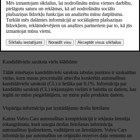
ražošanu, apstrādi un lietošanu.
Atjaunināts 28.10.2024
Saskaņā ar REACH regulas (Regulas (EK) Nr. 1907/2006)
[1]
33. panta 1. punktu
profesionālie klienti ir jāinformē par vielām,
[2]
kas rada ļoti lielas bažas (SVHC
), Volvo Cars piegādātajos
produktos. Tā mērķis ir veicināt drošu darbu ar attiecīgajiem
produktu komponentiem, lai aizsargātu cilvēkus un vidi.
Kandidātvielu saraksta vielu klātbūtne
Tālāk minētajos kandidātvielu saraksta tabulas punktos ir uzskaitītas
vielas, kuru masas procentuālā attiecība konkrētās automašīnas
kandidātvielu sarakstā (CL) ir lielāka par 0,1%. Informācija par
kandidātu sarakstā (CL) iekļautajām vielām ir balstīta uz datiem, kas
iegūti no mūsu piegādātājiem, un mūsu pašu produktu datiem.
Vispārīga informācija par izstrādājumu drošu lietošanu
Katras Volvo Cars automašīnas komplektācijā ir iekļauta lietotāja
rokasgrāmata, kurā sniegta drošas lietošanas informācija
automašīnas īpašniekiem, vadītājiem un lietotājiem. Volvo Cars
informācija par automašīnu un oriģinālo rezerves daļu remontu un