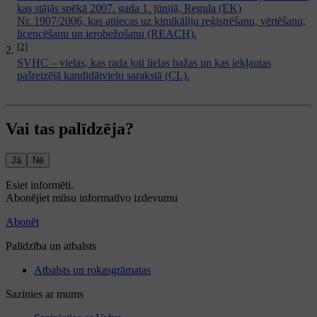
kas stājās spēkā 2007. gada 1. jūnijā, Regula (EK)
Nr. 1907/2006, kas attiecas uz ķimikāliju reģistrēšanu, vērtēšanu,
licencēšanu un ierobežošanu (REACH).
[2]
SVHC – vielas, kas rada ļoti lielas bažas un kas iekļautas
pašreizējā kandidātvielu sarakstā (CL).
Vai tas palīdzēja?
Jā
Nē