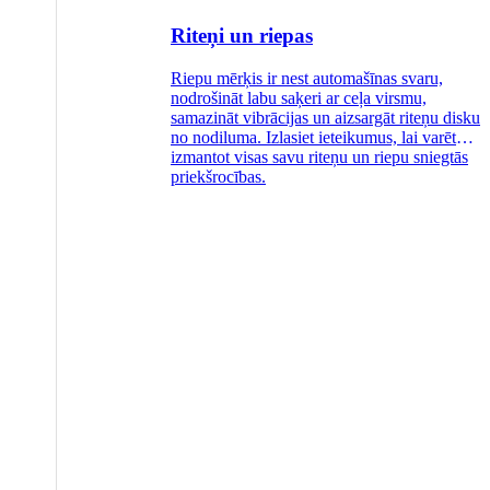
Riteņi un riepas
Riepu mērķis ir nest automašīnas svaru,
nodrošināt labu saķeri ar ceļa virsmu,
samazināt vibrācijas un aizsargāt riteņu disku
no nodiluma. Izlasiet ieteikumus, lai varētu
izmantot visas savu riteņu un riepu sniegtās
priekšrocības.