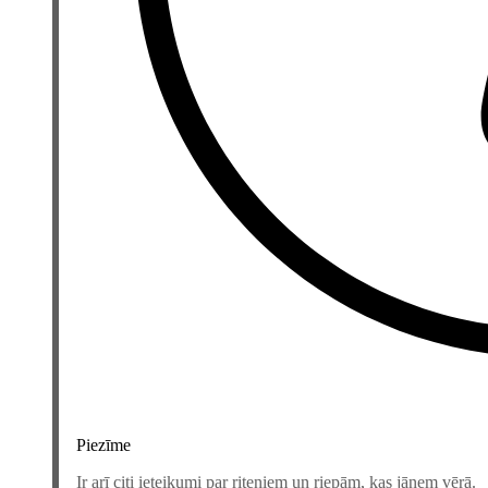
Piezīme
Ir arī citi ieteikumi par riteņiem un riepām, kas jāņem vērā.