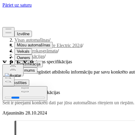
Atbalsts
/
Visas automašīnas
/
XC40 Recharge Pure Electric 2024
/
Lietotāja rokasgrāmata
/
Specifikācijas
/
Riteņu un riepas specifikācijas
Pielāgots atbalsts
Iegūstiet atbilstošu informāciju par savu konkrēto au
Pierakstīties
Riteņu un riepas specifikācijas
Šeit ir pieejami konkrēti dati par jūsu automašīnas riteņiem un riepām.
Atjaunināts 28.10.2024