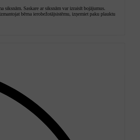
ma siksnām. Saskare ar siksnām var izraisīt bojājumus.
 izmantojat bērna ierobežotājsistēmu, izņemiet paku plauktu