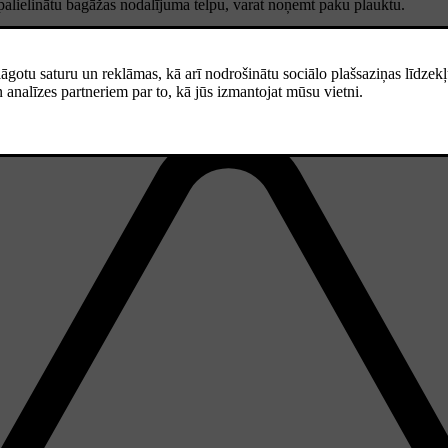
palielinātu bagāžas nodalījuma telpu, varat noņemt paku plauktu.