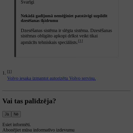
Svarīgi
Nekādā gadījumā nemēģiniet patstāvīgi uzpildīt
dzesēšanas šķidrumu
Dzesēšanas sistēma ir slēgta sistēma. Dzesēšanas
sistēmas obligāto apkopi drīkst veikt tikai
[1]
apmācīts tehniskais speciālists.
[1]
Volvo iesaka izmantot autorizētu Volvo servisu.
Vai tas palīdzēja?
Jā
Nē