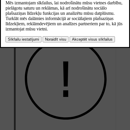
Šī sistēma aktīvi regulē vilces akumulatora temperatūru gan
automašīnas stāvēšanas, gan uzlādes, gan braukšanas laikā. Tas tiek
darīts tad, ja automašīnā ir augsta vai zema temperatūra, kā arī
sagatavošanas laikā.