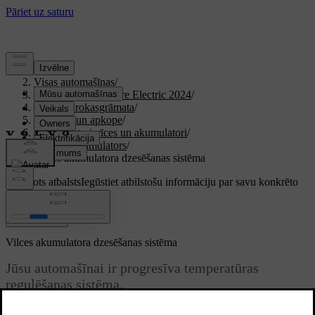
Atbalsts
/
Visas automašīnas
/
XC40 Recharge Pure Electric 2024
/
Lietotāja rokasgrāmata
/
Kopšana un apkope
/
Auto elektroierīces un akumulatori
/
Vilces akumulators
/
Vilces akumulatora dzesēšanas sistēma
Pielāgots atbalsts
Iegūstiet atbilstošu informāciju par savu konkrēto
automašīnu.
Pierakstīties
Vilces akumulatora dzesēšanas sistēma
Jūsu automašīnai ir progresīva temperatūras
regulēšanas sistēma.
Atjaunināts 04.04.2025