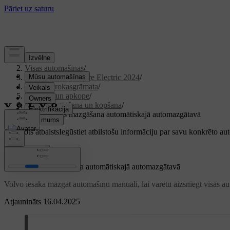
Atbalsts
/
Visas automašīnas
/
XC40 Recharge Pure Electric 2024
/
Lietotāja rokasgrāmata
/
Kopšana un apkope
/
Ārpuses tīrīšana un kopšana
/
Automašīnas mazgāšana automātiskajā automazgātavā
Pielāgots atbalsts
Iegūstiet atbilstošu informāciju par savu konkrēto au
Pierakstīties
Automašīnas mazgāšana automātiskajā automazgātavā
Volvo iesaka mazgāt automašīnu manuāli, lai varētu aizsniegt visas aut
Atjaunināts 16.04.2025