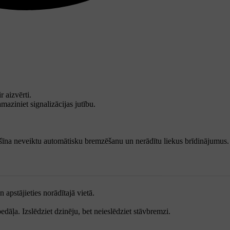
r aizvērti.
maziniet signalizācijas jutību.
ašīna neveiktu automātisku bremzēšanu un nerādītu liekus brīdinājumus.
apstājieties norādītajā vietā.
āļa. Izslēdziet dzinēju, bet neieslēdziet stāvbremzi.