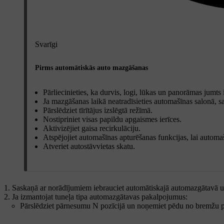
Svarīgi
Pirms automātiskās auto mazgāšanas
Pārliecinieties, ka durvis, logi, lūkas un panorāmas jumts i
Ja mazgāšanas laikā neatradīsieties automašīnas salonā, sa
Pārslēdziet tīrītājus izslēgtā režīmā.
Nostipriniet visas papildu apgaismes ierīces.
Aktivizējiet gaisa recirkulāciju.
Atspējojiet automašīnas apturēšanas funkcijas, lai autom
Atveriet autostāvvietas skatu.
Saskaņā ar norādījumiem iebrauciet automātiskajā automazgātavā un 
Ja izmantojat tuneļa tipa automazgātavas pakalpojumus:
Pārslēdziet pārnesumu N pozīcijā un noņemiet pēdu no bremžu ped