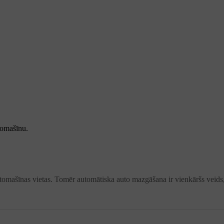
tomašīnu.
omašīnas vietas. Tomēr automātiska auto mazgāšana ir vienkāršs veids, k