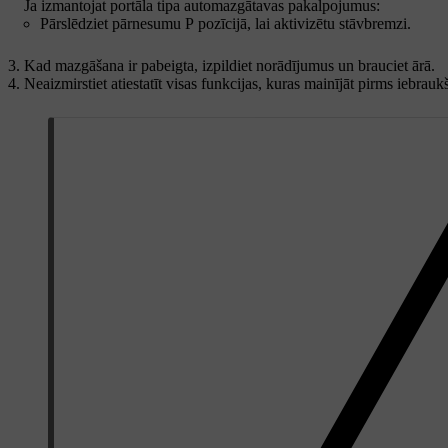
Ja izmantojat portāla tipa automazgātavas pakalpojumus:
Pārslēdziet pārnesumu P pozīcijā, lai aktivizētu stāvbremzi.
Kad mazgāšana ir pabeigta, izpildiet norādījumus un brauciet ārā.
Neaizmirstiet atiestatīt visas funkcijas, kuras mainījāt pirms iebra