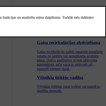
Sānu spoguļu regulēšana
Pirms braukšanas uzsākšanas pārliecinieties,
vai spārnu spoguļi ir noregulēti tā, lai
nodrošinātu labu redzamību.
Gaisa recirkulācijas aktivizēšana
Gaisa recirkulācija palīdz pasargāt pasažieru
salonu no kaitīga vai nepatīkama aromāta
gaisa. Dažos gadījumos tā tiek aktivizēta
automātiski, taču varat to aktivizēt arī
manuāli klimata skatā.
Vējstikla tīrītāju vadība
Vējstikla tīrītājus varat ieslēgt vai mainīt to
darbību manuāli.