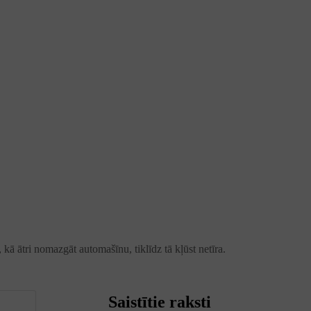
ā ātri nomazgāt automašīnu, tiklīdz tā kļūst netīra.
Saistītie raksti