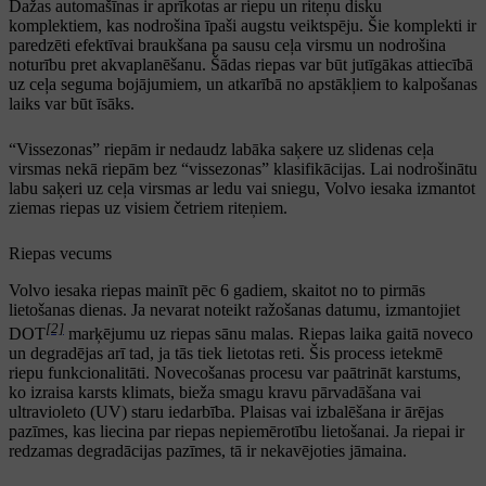
Dažas automašīnas ir aprīkotas ar riepu un riteņu disku
komplektiem, kas nodrošina īpaši augstu veiktspēju. Šie komplekti ir
paredzēti efektīvai braukšana pa sausu ceļa virsmu un nodrošina
noturību pret akvaplanēšanu. Šādas riepas var būt jutīgākas attiecībā
uz ceļa seguma bojājumiem, un atkarībā no apstākļiem to kalpošanas
laiks var būt īsāks.
“Vissezonas” riepām ir nedaudz labāka saķere uz slidenas ceļa
virsmas nekā riepām bez “vissezonas” klasifikācijas. Lai nodrošinātu
labu saķeri uz ceļa virsmas ar ledu vai sniegu, Volvo iesaka izmantot
ziemas riepas uz visiem četriem riteņiem.
Riepas vecums
Volvo iesaka riepas mainīt pēc 6 gadiem, skaitot no to pirmās
lietošanas dienas. Ja nevarat noteikt ražošanas datumu, izmantojiet
[2]
DOT
marķējumu uz riepas sānu malas. Riepas laika gaitā noveco
un degradējas arī tad, ja tās tiek lietotas reti. Šis process ietekmē
riepu funkcionalitāti. Novecošanas procesu var paātrināt karstums,
ko izraisa karsts klimats, bieža smagu kravu pārvadāšana vai
ultravioleto (UV) staru iedarbība. Plaisas vai izbalēšana ir ārējas
pazīmes, kas liecina par riepas nepiemērotību lietošanai. Ja riepai ir
redzamas degradācijas pazīmes, tā ir nekavējoties jāmaina.