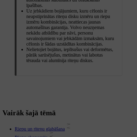
īpašības.
Uz jebkādiem bojājumiem, kuru cēlonis ir
neapstiprinātas riteņu disku izmēru un riepu
izmēru kombinācijas, neattiecas jaunas
automašīnas garantija. Volvo neuzņemas
nekādu atbildību par nāvi, personu
savainojumiem vai jebkādām izmaksām, kuru
cēlonis ir šādas uzstādītas kombinācijas.
Nelietojiet bojātus, ieplīsušus vai deformētus,
pārāk sarūsējušus, metinātus vai labotus
tērauda vai alumīnija riteņu diskus.
Vairāk šajā tēmā
Riepu un riteņu glabāšana