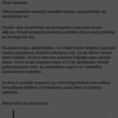
Riepu nomaiņa
Nekad nemainiet sākotnēji uzstādītos riteņus starp priekšējo un
aizmugurējo asi.
Ņemiet vērā, ka priekšējo un aizmugurējo riteņu pāru izmēri
atšķiras. Nekad nemainiet sākotnēji uzstādītos riteņus starp priekšējo
un aizmugurējo asi.
Nomainot riepas, pārliecinieties, vai visām četrām riepām ir pareizais
izmēra apzīmējums atbilstoši attiecīgajai asij, vai tās atbilst vienam
tipam (radiāli), kā arī ir ieteicams izmantot oriģinālo riepu ražotāja
riepas. Volvo iesaka izmantot riepas ar VOL marķējumu. Pretējā
gadījumā pastāv risks, ka automašīnas saķeres un vadāmības
raksturlielumi mainīsies.
Ja riteņi ir uzstādīti nepareizi, tas nelabvēlīgi ietekmē automašīnas
bremzēšanas īpašības un braukšanas jaudu lietus un šķīdoņa
apstākļos.
Riteņu diski un riepu izmēri