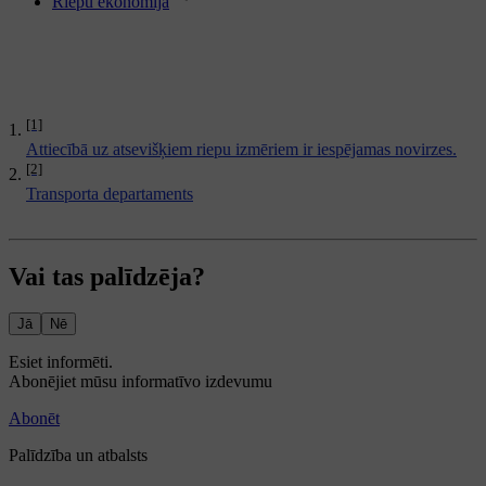
Riepu ekonomija
[1]
Attiecībā uz atsevišķiem riepu izmēriem ir iespējamas novirzes.
[2]
Transporta departaments
Vai tas palīdzēja?
Jā
Nē