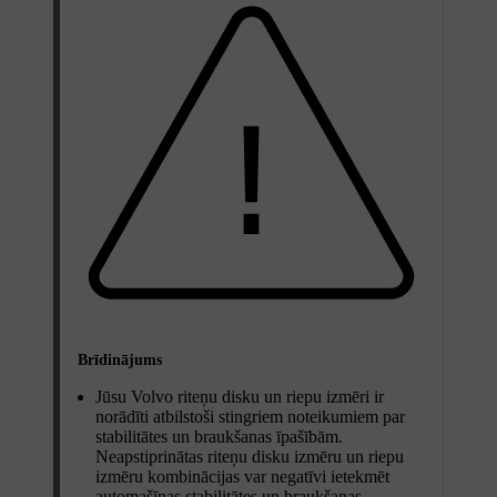
Brīdinājums
Jūsu Volvo riteņu disku un riepu izmēri ir
norādīti atbilstoši stingriem noteikumiem par
stabilitātes un braukšanas īpašībām.
Neapstiprinātas riteņu disku izmēru un riepu
izmēru kombinācijas var negatīvi ietekmēt
automašīnas stabilitātes un braukšanas