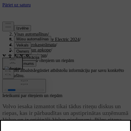
Atbalsts
/
Visas automašīnas
/
XC40 Recharge Pure Electric 2024
/
Lietotāja rokasgrāmata
/
Kopšana un apkope
/
Riteņi un riepas
/
Ieteikumi par riteņiem un riepām
Pielāgots atbalsts
Iegūstiet atbilstošu informāciju par savu konkrēto
automašīnu.
Pierakstīties
Ieteikumi par riteņiem un riepām
Volvo iesaka izmantot tikai tādus riteņu diskus un
riepas, kas ir pārbaudītas un apstiprinātas uzņēmumā
Volvo un ir oriģināli Volvo piederumi. Pilns riteņa
komplekts sastāv no riepām, kas uzstādītas uz riteņu