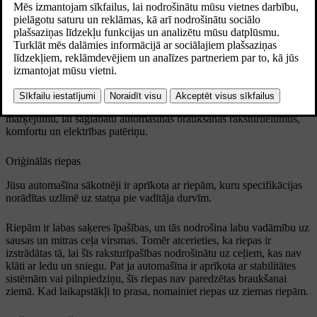
diskiem.
Atjaunināts 30.03.2026
Ieteicamās riepas
Piegādes brīdī automašīna ir aprīkota ar Volvo oriģinālajām riepām,
[1]
kuru sānos ir VOL marķējums
. Šīs riepas ir rūpīgi pielāgotas
automašīnai. Tādēļ, mainot riepas, izvēlieties riepas ar šādu
marķējumu, lai saglabātu automašīnas braukšanas raksturlielumus,
komfortu un elektrības patēriņu.
Oriģinālās riepas
Jūsu automašīna sākotnēji ir aprīkota ar riepām, kuru specifikācijas
norādītas uzlīmē uz statņa pie vadītāja durvīm.
Riepām ir labas saķeres īpašības, un tās nodrošina labu vadāmību uz
sausas un mitras ceļa virsmas. Tomēr atcerieties, ka riepas ir
izstrādātas tā, lai šīs raksturīpašības nodrošinātu uz ceļiem, kas nav
klāti ar ledu un sniegu. Pat ja automašīna ir aprīkota ar stabilitātes
sistēmām vai pilnpiedziņu, šīs riepas nav paredzētas braukšanai
ziemā. Kad laikapstākļi to prasa, nomainiet riepas uz ziemas riepām.