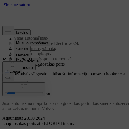
Atbalsts
/
Visas automašīnas
/
XC40 Recharge Pure Electric 2024
/
Lietotāja rokasgrāmata
/
Kopšana un apkope
/
Tehniskā apkope un remonts
/
Iebūvētās diagnostikas ports
Pielāgots atbalsts
Iegūstiet atbilstošu informāciju par savu konkrēto au
Pierakstīties
Iebūvētās diagnostikas ports
Jūsu automašīna ir aprīkota ar diagnostikas portu, kas sniedz autoser
autorizēts uzņēmumā Volvo.
Atjaunināts 28.10.2024
Diagnostikas ports atbilst OBDII tipam.