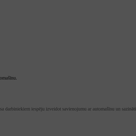
tomašīnu.
visa darbiniekiem iespēju izveidot savienojumu ar automašīnu un sazinā