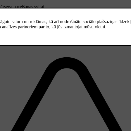
ārsega pacelšanas svirai.
īnas sistēmas un programmatūru. Tas ietver neautorizēta aprīkojuma pie