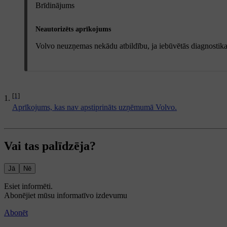
Brīdinājums
Neautorizēts aprīkojums
Volvo neuzņemas nekādu atbildību, ja iebūvētās diagnostikas 
[1]
Aprīkojums, kas nav apstiprināts uzņēmumā Volvo.
Vai tas palīdzēja?
Jā
Nē