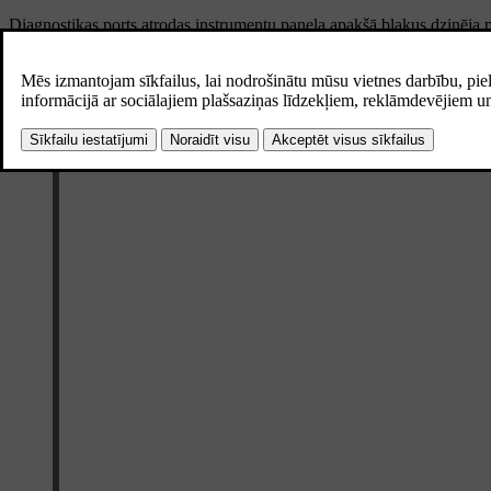
Diagnostikas ports atrodas instrumentu paneļa apakšā blakus dzinēja p
Diagnostikas porta nepareiza lietošana var negatīvi ietekmēt automaš