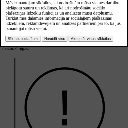
Atjaunināts 15.02.2025
Automašīnas statusa skatā tiek sniegts vizuāls pārskats par jūsu
automašīnu un uzskaitītas visas konstatētās problēmas. Problēmas ir
klasificētas atkarībā no to nopietnības. Nelielas problēmas varat
atrisināt patstāvīgi (piemēram, uzpildīt mazgāšanas šķidrumu).
Kritiskas problēmas gadījumā var būt nepieciešams apmeklēt
autoservisu, pirms automašīna atkal būs droša satiksmei. Problēmas
ieteicams risināt, tiklīdz tās parādās, jo īpaši, ja tās nav
maznozīmīgas.