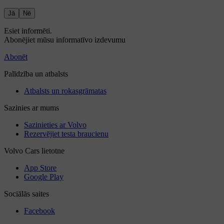
Jā
Nē