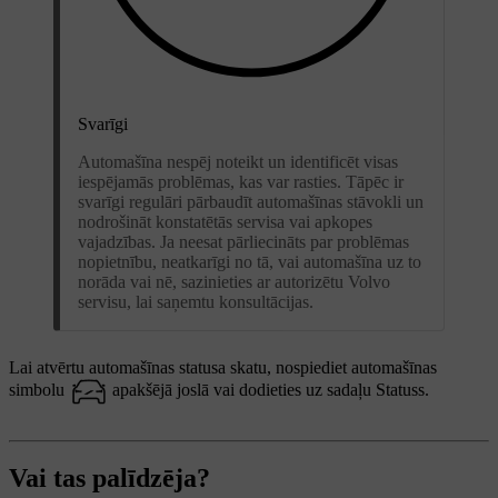
Svarīgi
Automašīna nespēj noteikt un identificēt visas
iespējamās problēmas, kas var rasties. Tāpēc ir
svarīgi regulāri pārbaudīt automašīnas stāvokli un
nodrošināt konstatētās servisa vai apkopes
vajadzības. Ja neesat pārliecināts par problēmas
nopietnību, neatkarīgi no tā, vai automašīna uz to
norāda vai nē, sazinieties ar autorizētu Volvo
servisu, lai saņemtu konsultācijas.
Lai atvērtu automašīnas statusa skatu, nospiediet automašīnas
simbolu
apakšējā joslā vai dodieties uz sadaļu
Statuss
.
Vai tas palīdzēja?