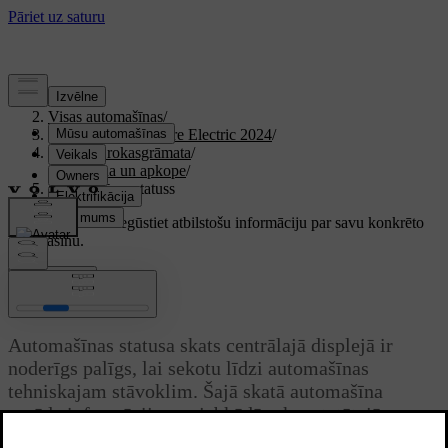
Atbalsts
/
Visas automašīnas
/
XC40 Recharge Pure Electric 2024
/
Lietotāja rokasgrāmata
/
Kopšana un apkope
/
Automašīnas statuss
Pielāgots atbalsts
Iegūstiet atbilstošu informāciju par savu konkrēto
automašīnu.
Pierakstīties
Automašīnas statuss
Automašīnas statusa skats centrālajā displejā ir
noderīgs palīgs, lai sekotu līdzi automašīnas
tehniskajam stāvoklim. Šajā skatā automašīna
parāda informāciju par jebkādām konstatētajām
problēmām.