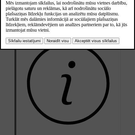
Atjaunināts 04.04.2025
Šis iestatījums ir īpaši noderīgs, ja automašīna ir novietota stāvēšanai
tādā vietā, kur to var ietekmēt ārējā kustība, piemēram, braucot uz
prāmja.