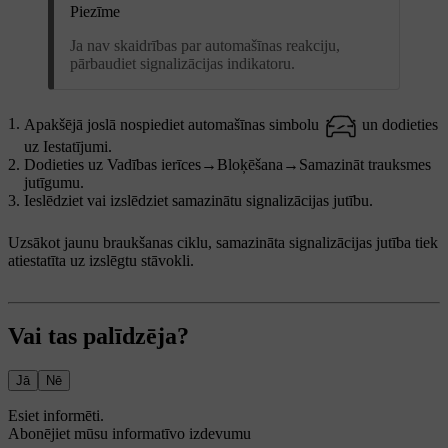
Piezīme
Ja nav skaidrības par automašīnas reakciju,
pārbaudiet signalizācijas indikatoru.
Apakšējā joslā nospiediet automašīnas simbolu
un dodieties
uz
Iestatījumi
.
Dodieties uz
Vadības ierīces
→
Bloķēšana
→
Samazināt trauksmes
jutīgumu
.
Ieslēdziet vai izslēdziet samazinātu signalizācijas jutību.
Uzsākot jaunu braukšanas ciklu, samazināta signalizācijas jutība tiek
atiestatīta uz izslēgtu stāvokli.
Vai tas palīdzēja?
Jā
Nē