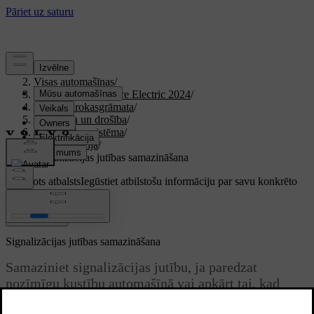
Atbalsts
/
Visas automašīnas
/
XC40 Recharge Pure Electric 2024
/
Lietotāja rokasgrāmata
/
Iekāpšana un drošība
/
Pretzādzības sistēma
/
Signalizācija
/
Signalizācijas jutības samazināšana
Pielāgots atbalsts
Iegūstiet atbilstošu informāciju par savu konkrēto
automašīnu.
Pierakstīties
Signalizācijas jutības samazināšana
Samaziniet signalizācijas jutību, ja paredzat
nozīmīgu kustību automašīnā vai apkārt tai, kad
automašīna ir novietota stāvēšanai.