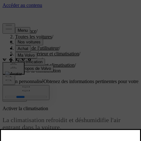
Assistance
/
Toutes les voitures
/
EC40 2027
/
Manuel de l'utilisateur
/
Confort intérieur et climatisation
/
Climatisation
/
Température et climatisation
/
Activer la climatisation
Soutien personnalisé
Obtenez des informations pertinentes pour votre
voiture.
Connexion
Activer la climatisation
La climatisation refroidit et déshumidifie l'air
entrant dans la voiture.
Mis à jour 28/10/2024