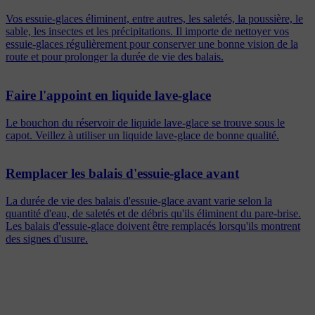
Vos essuie-glaces éliminent, entre autres, les saletés, la poussière, le
sable, les insectes et les précipitations. Il importe de nettoyer vos
essuie-glaces régulièrement pour conserver une bonne vision de la
route et pour prolonger la durée de vie des balais.
Faire l'appoint en liquide lave-glace
Le bouchon du réservoir de liquide lave-glace se trouve sous le
capot. Veillez à utiliser un liquide lave-glace de bonne qualité.
Remplacer les balais d'essuie-glace avant
La durée de vie des balais d'essuie-glace avant varie selon la
quantité d'eau, de saletés et de débris qu'ils éliminent du pare-brise.
Les balais d'essuie-glace doivent être remplacés lorsqu'ils montrent
des signes d'usure.