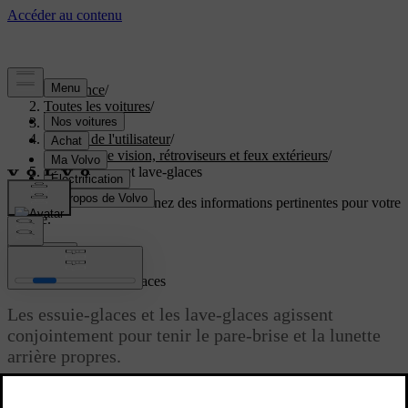
Assistance
/
Toutes les voitures
/
EC40 2027
/
Manuel de l'utilisateur
/
Champ de vision, rétroviseurs et feux extérieurs
/
Essuie-glaces et lave-glaces
Soutien personnalisé
Obtenez des informations pertinentes pour votre
voiture.
Connexion
Essuie-glaces et lave-glaces
Les essuie-glaces et les lave-glaces agissent
conjointement pour tenir le pare-brise et la lunette
arrière propres.
Mis à jour 30/03/2026