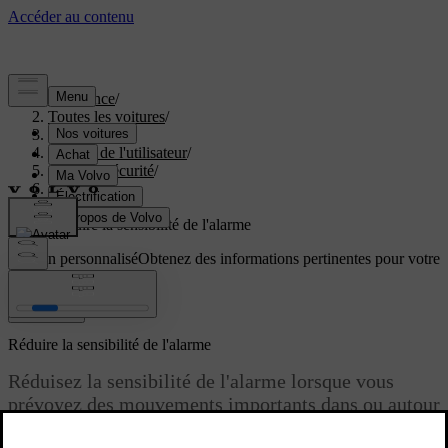
Assistance
/
Toutes les voitures
/
EC40 2027
/
Manuel de l'utilisateur
/
Accès et sécurité
/
Antivol
/
Alarme
/
Réduire la sensibilité de l'alarme
Soutien personnalisé
Obtenez des informations pertinentes pour votre
voiture.
Connexion
Réduire la sensibilité de l'alarme
Réduisez la sensibilité de l'alarme lorsque vous
prévoyez des mouvements importants dans ou autour
de la voiture stationnée.