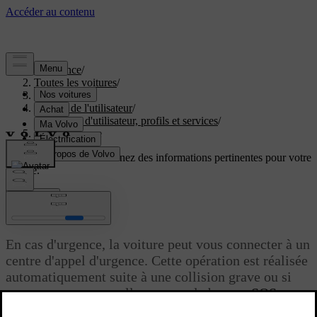
Assistance
/
Toutes les voitures
/
EC40 2027
/
Manuel de l'utilisateur
/
Comptes d'utilisateur, profils et services
/
Aide d'urgence
Soutien personnalisé
Obtenez des informations pertinentes pour votre
voiture.
Connexion
Aide d'urgence
En cas d'urgence, la voiture peut vous connecter à un
centre d'appel d'urgence. Cette opération est réalisée
automatiquement suite à une collision grave ou si
vous appuyez manuellement sur le bouton
SOS
au
[1]
plafond
.