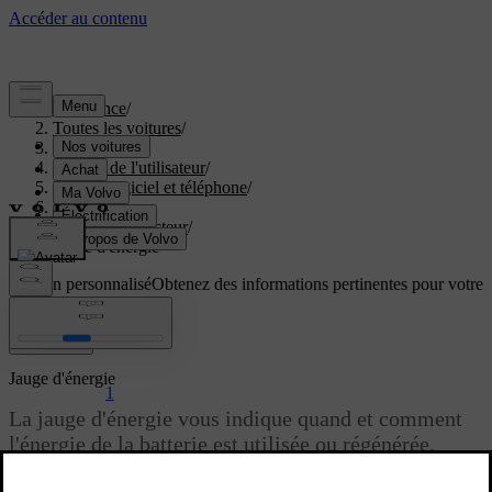
Assistance
/
Toutes les voitures
/
EC40 2027
/
Manuel de l'utilisateur
/
Écrans, logiciel et téléphone
/
Écrans
/
Écran conducteur
/
Jauge d'énergie
Soutien personnalisé
Obtenez des informations pertinentes pour votre
voiture.
Connexion
Jauge d'énergie
1
La jauge d'énergie vous indique quand et comment
l'énergie de la batterie est utilisée ou régénérée.
Mis à jour 18/09/2025