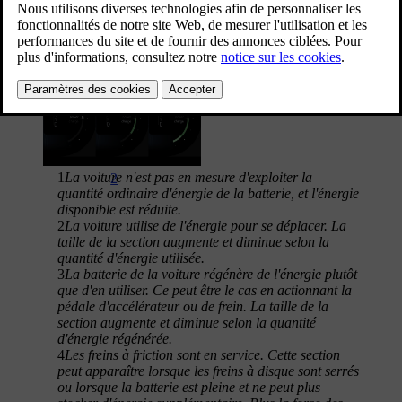
La jauge d'énergie est toujours affichée dans l'écran conducteur. Les
différentes sections de la jauge d'énergie indiquent différents usages
ou limites d'énergie.
1
La voiture n'est pas en mesure d'exploiter la
2
quantité ordinaire d'énergie de la batterie, et l'énergie
disponible est réduite.
2
La voiture utilise de l'énergie pour se déplacer. La
taille de la section augmente et diminue selon la
quantité d'énergie utilisée.
3
La batterie de la voiture régénère de l'énergie plutôt
que d'en utiliser. Ce peut être le cas en actionnant la
pédale d'accélérateur ou de frein. La taille de la
section augmente et diminue selon la quantité
d'énergie régénérée.
4
Les freins à friction sont en service. Cette section
peut apparaître lorsque les freins à disque sont serrés
ou lorsque la batterie est pleine et ne peut plus