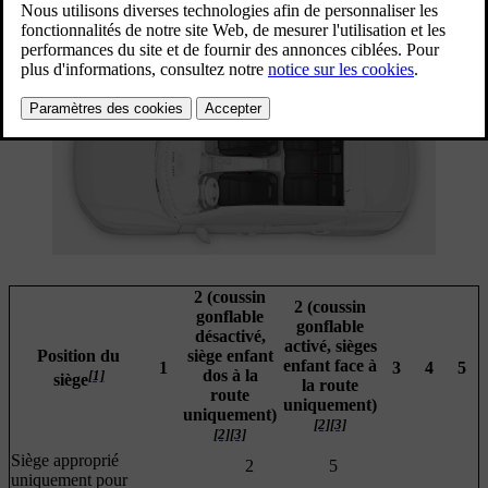
enfant.
Mis à jour 13/03/2026
2 (coussin
2 (coussin
gonflable
gonflable
désactivé,
activé, sièges
Position du
siège enfant
enfant face à
1
3
4
5
[1]
dos à la
siège
la route
route
uniquement)
uniquement)
[2]
[3]
[2]
[3]
Siège approprié
2
5
uniquement pour