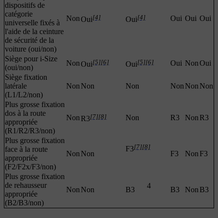
dispositifs de
catégorie
[4]
[4]
Non
Oui
Oui
Oui
Oui
Oui
universelle fixés à
l'aide de la ceinture
de sécurité de la
voiture (oui/non)
Siège pour i-Size
[5]
[6]
[5]
[6]
Non
Oui
Non
Oui
Oui
Oui
(oui/non)
Siège fixation
latérale
Non
Non
Non
Non
Non
Non
(L1/L2/non)
Plus grosse fixation
dos à la route
[7]
[8]
Non
Non
R3
Non
R3
R3
appropriée
(R1/R2/R3/non)
Plus grosse fixation
[7]
[8]
F3
face à la route
Non
Non
F3
Non
F3
appropriée
(F2/F2x/F3/non)
Plus grosse fixation
de rehausseur
4
Non
Non
B3
B3
Non
B3
appropriée
(B2/B3/non)