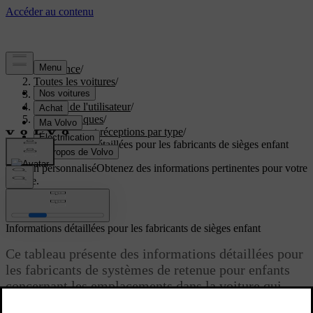
Assistance
/
Toutes les voitures
/
EC40 2027
/
Manuel de l'utilisateur
/
Caractéristiques
/
Certificats et réceptions par type
/
Informations détaillées pour les fabricants de sièges enfant
Soutien personnalisé
Obtenez des informations pertinentes pour votre
voiture.
Connexion
Informations détaillées pour les fabricants de sièges enfant
Ce tableau présente des informations détaillées pour
les fabricants de systèmes de retenue pour enfants
concernant les emplacements dans la voiture qui
sont appropriés pour différents types de sièges