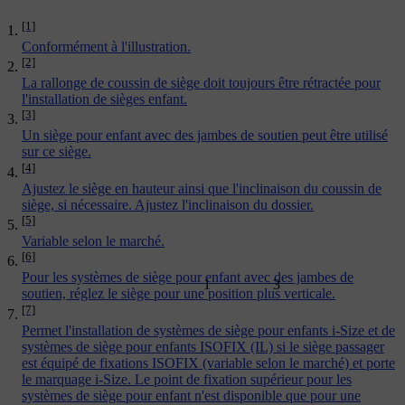
[1]
Conformément à l'illustration.
[2]
La rallonge de coussin de siège doit toujours être rétractée pour
l'installation de sièges enfant.
[3]
Un siège pour enfant avec des jambes de soutien peut être utilisé
sur ce siège.
[4]
Ajustez le siège en hauteur ainsi que l'inclinaison du coussin de
siège, si nécessaire. Ajustez l'inclinaison du dossier.
[5]
Variable selon le marché.
[6]
Pour les systèmes de siège pour enfant avec des jambes de
1
3
soutien, réglez le siège pour une position plus verticale.
[7]
Permet l'installation de systèmes de siège pour enfants i-Size et de
systèmes de siège pour enfants ISOFIX (IL) si le siège passager
est équipé de fixations ISOFIX (variable selon le marché) et porte
le marquage i-Size. Le point de fixation supérieur pour les
systèmes de siège pour enfant n'est disponible que pour une