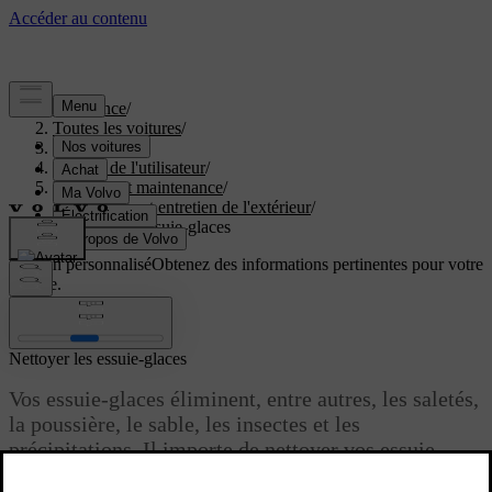
Assistance
/
Toutes les voitures
/
EC40 2027
/
Manuel de l'utilisateur
/
Entretien et maintenance
/
Nettoyage et entretien de l'extérieur
/
Nettoyer les essuie-glaces
Soutien personnalisé
Obtenez des informations pertinentes pour votre
voiture.
Connexion
Nettoyer les essuie-glaces
Vos essuie-glaces éliminent, entre autres, les saletés,
la poussière, le sable, les insectes et les
précipitations. Il importe de nettoyer vos essuie-
glaces régulièrement pour conserver une bonne