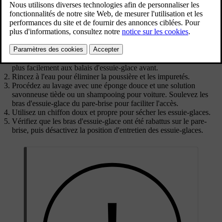
vision de la route et pour prolonger la durée de vie
des balais.
Mis à jour 28/10/2024
Activez la position d'entretien des essuie-glaces par l'intermédiaire
des paramètres à l'écran central. Cela vous permettra d'accéder
plus facilement aux balais d'essuie-glace avant.
Rincez à l'eau pour éliminer la poussière et les impuretés.
Procédez au lavage avec une éponge douce et une solution
savonneuse tiède ou un shampooing pour voiture. Soulevez les
bras d'essuie-glace du pare-brise pour faciliter l'accès.
Utilisez un chiffon doux et propre pour sécher les essuie-glaces.
Vérifiez que les bras d'essuie-glace ont été rabattus sur le pare-
brise, puis désactivez la position d'entretien des essuie-glaces.