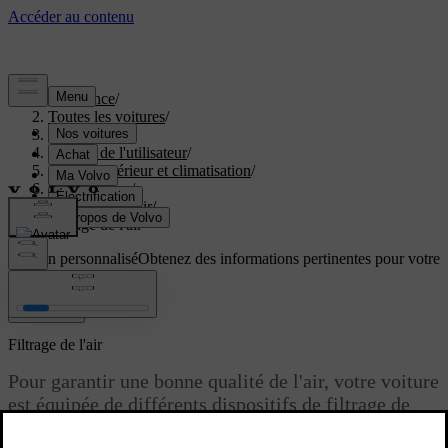
Assistance
/
Toutes les voitures
/
EC40 2027
/
Manuel de l'utilisateur
/
Confort intérieur et climatisation
/
Climatisation
/
Qualité de l'air
/
Filtrage de l'air
Soutien personnalisé
Obtenez des informations pertinentes pour votre
voiture.
Connexion
Filtrage de l'air
Pour garantir une bonne qualité de l'air, votre voiture
est équipée de différents dispositifs de filtrage de
l'air.