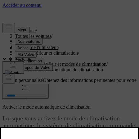
Assistance
/
Toutes les voitures
/
EC40 2027
/
Manuel de l'utilisateur
/
Confort intérieur et climatisation
/
Climatisation
/
Distribution de l'air et modes de climatisation
/
Activer le mode automatique de climatisation
Soutien personnalisé
Obtenez des informations pertinentes pour votre
voiture.
Connexion
Activer le mode automatique de climatisation
Lorsque vous activez le mode de climatisation
automatique, le système de climatisation commande
automatiquement plusieurs de ses fonctions.