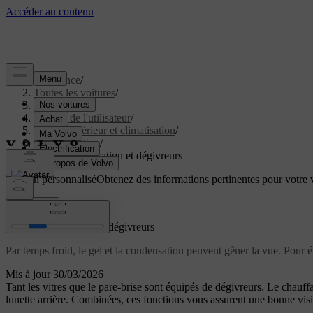
Assistance
/
Toutes les voitures
/
EC40 2027
/
Manuel de l'utilisateur
/
Confort intérieur et climatisation
/
Climatisation
/
Glace, condensation et dégivreurs
Soutien personnalisé
Obtenez des informations pertinentes pour votre v
Connexion
Glace, condensation et dégivreurs
Par temps froid, le gel et la condensation peuvent gêner la vue. Pour év
Mis à jour 30/03/2026
Tant les vitres que le pare-brise sont équipés de dégivreurs. Le chauf
lunette arrière. Combinées, ces fonctions vous assurent une bonne visib