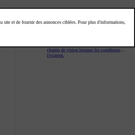
Champ de vision, rétroviseurs et
feux extérieurs
Familiarisez-vous avec la commande des
feux, des rétroviseurs et des essuie-glaces de
votre voiture afin de bénéficier d'un bon
champ de vision lorsque les conditions
l'exigent.