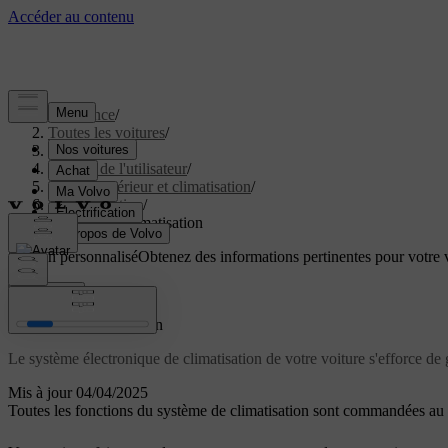
Assistance
/
Toutes les voitures
/
EC40 2027
/
Manuel de l'utilisateur
/
Confort intérieur et climatisation
/
Climatisation
/
Système de climatisation
Soutien personnalisé
Obtenez des informations pertinentes pour votre v
Connexion
Système de climatisation
Le système électronique de climatisation de votre voiture s'efforce de g
Mis à jour 04/04/2025
Toutes les fonctions du système de climatisation sont commandées au 