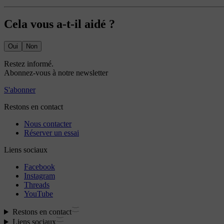
Cela vous a-t-il aidé ?
Oui
Non