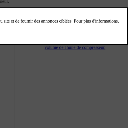
ieur.
Caractéristiques du système de
climatisation
Vous trouverez ici des informations
concernant la quantité de réfrigérant et des
prescriptions en matière de qualité et de
volume de l'huile de compresseur.