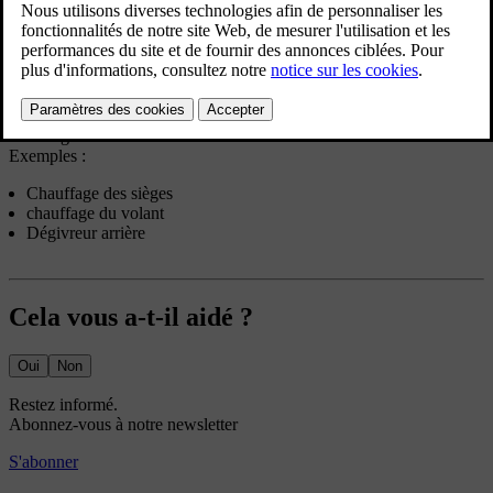
Vous pouvez accéder aux paramètres de climatisation en appuyant
sur le symbole de ventilateur
dans la barre du bas et en allant
dans les paramètres
.
Vous pouvez spécifier l'activation automatique et le niveau de
chauffage d'un certain nombre de fonctions de climatisation.
Exemples :
Chauffage des sièges
chauffage du volant
Dégivreur arrière
Cela vous a-t-il aidé ?
Oui
Non