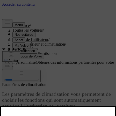
Assistance
/
Toutes les voitures
/
EC40 2027
/
Manuel de l'utilisateur
/
Confort intérieur et climatisation
/
Climatisation
/
Paramètres de climatisation
Soutien personnalisé
Obtenez des informations pertinentes pour votre
voiture.
Connexion
Paramètres de climatisation
Les paramètres de climatisation vous permettent de
choisir les fonctions qui sont automatiquement
activées à l'activation de la voiture.
Mis à jour 04/04/2025