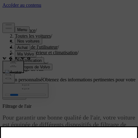
Assistance
/
Toutes les voitures
/
EC40 2027
/
Manuel de l'utilisateur
/
Confort intérieur et climatisation
/
Climatisation
/
Qualité de l'air
/
Filtrage de l'air
Soutien personnalisé
Obtenez des informations pertinentes pour votre
voiture.
Connexion
Filtrage de l'air
Pour garantir une bonne qualité de l'air, votre voiture
est équipée de différents dispositifs de filtrage de
l'air.