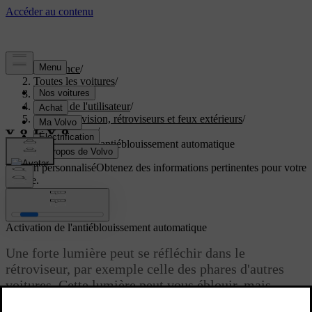
Assistance
/
Toutes les voitures
/
EC40 2027
/
Manuel de l'utilisateur
/
Champ de vision, rétroviseurs et feux extérieurs
/
Rétroviseurs
/
Activation de l'antiéblouissement automatique
Soutien personnalisé
Obtenez des informations pertinentes pour votre
voiture.
Connexion
Activation de l'antiéblouissement automatique
Une forte lumière peut se réfléchir dans le
rétroviseur, par exemple celle des phares d'autres
voitures. Cette lumière peut vous éblouir, mais
l'antiéblouissement automatique de votre voiture