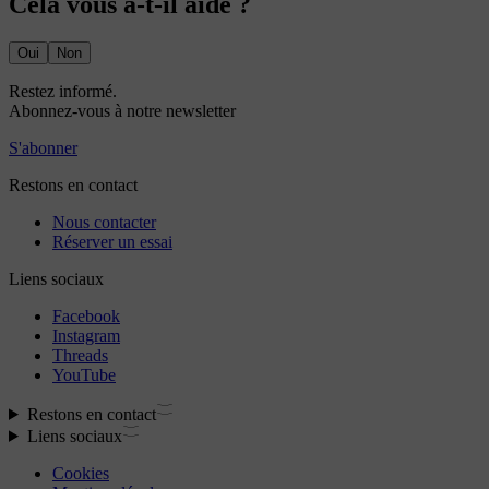
Cela vous a-t-il aidé ?
Oui
Non