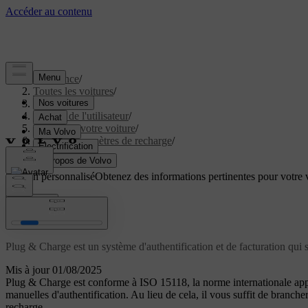
Assistance
/
Toutes les voitures
/
EC40 2027
/
Manuel de l'utilisateur
/
Recharger votre voiture
/
Vue et paramètres de recharge
/
Plug & Charge
Soutien personnalisé
Obtenez des informations pertinentes pour votre v
Connexion
Plug & Charge
Plug & Charge est un système d'authentification et de facturation qui s
Mis à jour 01/08/2025
Plug & Charge est conforme à ISO 15118, la norme internationale applica
manuelles d'authentification. Au lieu de cela, il vous suffit de branch
recharge.