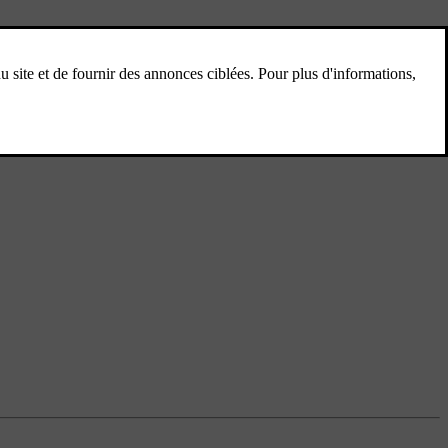
 Si la station de recharge n'est pas compatible avec Plug & Charge,
rmations à différentes applications et à différents prestataires de
 Néanmoins, les écrans de la voiture n'afficheront pas d'informations ou