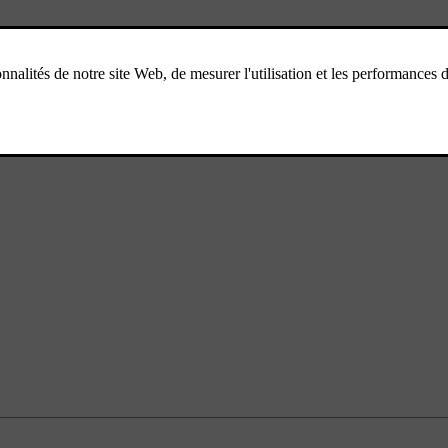
mité, et tous les types de recharge peuvent ne pas être pris en charge.
arge. Certains paramètres de la voiture vous permettent d'envoyer des info
quement à la station de recharge, sans besoin de cartes supplémentaires.