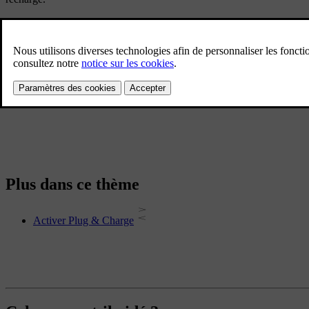
Le nombre de stations de recharge compatible avec Plug & Charge est li
vous devez vous identifier vous-même sur le poste de recharge.
Il existe d'autres méthodes qui peuvent simplifier le processus de rech
services de recharge. Votre voiture peut alors être identifiée automati
d'instructions concernant ces méthodes.
Plus dans ce thème
Activer Plug & Charge