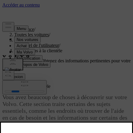
Assistance
/
Toutes les voitures
/
EC40 2027
/
Manuel de l'utilisateur
/
Informations à la clientèle
Soutien personnalisé
Obtenez des informations pertinentes pour votre
voiture.
Connexion
Informations à la clientèle
Vous avez beaucoup de choses à découvrir sur votre
Volvo. Cette section traite certains des sujets
essentiels, comme les endroits où trouver de l'aide
en cas de besoin et les informations sur certains des
droits et responsabilités des consommateurs.