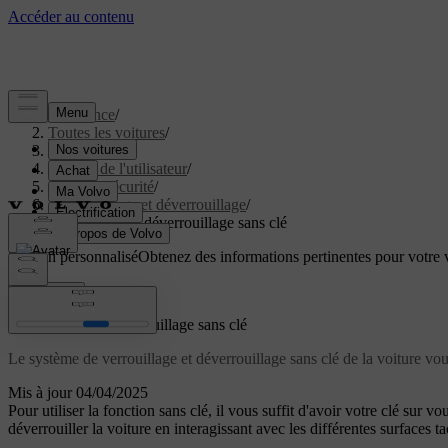
Assistance
/
Toutes les voitures
/
EC40 2027
/
Manuel de l'utilisateur
/
Accès et sécurité
/
Verrouillage et déverrouillage
/
Verrouillage et déverrouillage sans clé
Soutien personnalisé
Obtenez des informations pertinentes pour votre v
Connexion
Verrouillage et déverrouillage sans clé
Le système de verrouillage et déverrouillage sans clé de la voiture vous
Mis à jour 04/04/2025
Pour utiliser la fonction sans clé, il vous suffit d'avoir votre clé sur 
déverrouiller la voiture en interagissant avec les différentes surfaces t