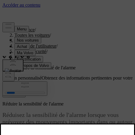
Assistance
/
Toutes les voitures
/
EC40 2027
/
Manuel de l'utilisateur
/
Accès et sécurité
/
Antivol
/
Alarme
/
Réduire la sensibilité de l'alarme
Soutien personnalisé
Obtenez des informations pertinentes pour votre
voiture.
Connexion
Réduire la sensibilité de l'alarme
Réduisez la sensibilité de l'alarme lorsque vous
prévoyez des mouvements importants dans ou autour
de la voiture stationnée.