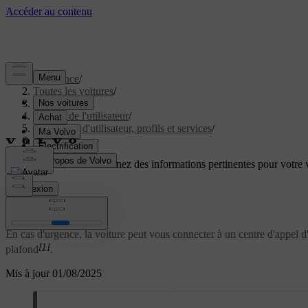
Assistance
/
Toutes les voitures
/
EC40 2027
/
Manuel de l'utilisateur
/
Comptes d'utilisateur, profils et services
/
Aide d'urgence
Soutien personnalisé
Obtenez des informations pertinentes pour votre v
Connexion
Aide d'urgence
En cas d'urgence, la voiture peut vous connecter à un centre d'appel 
[1]
plafond
.
Mis à jour 01/08/2025