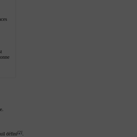
aces
t
tionne
e.
[2]
uil défini
.