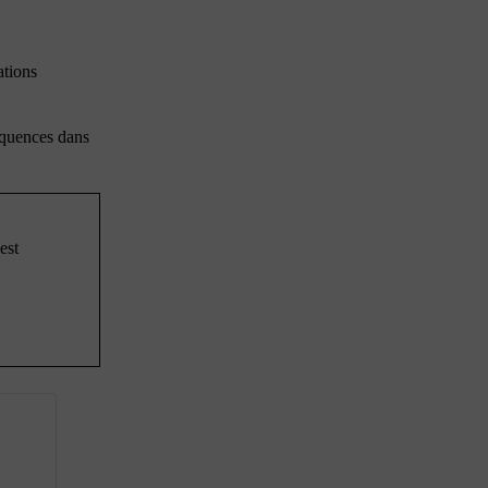
ations
équences dans
est