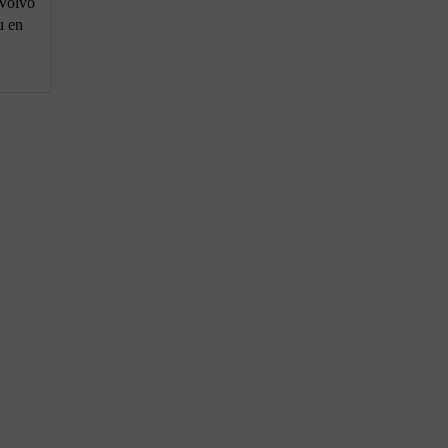
 Volvo
u en