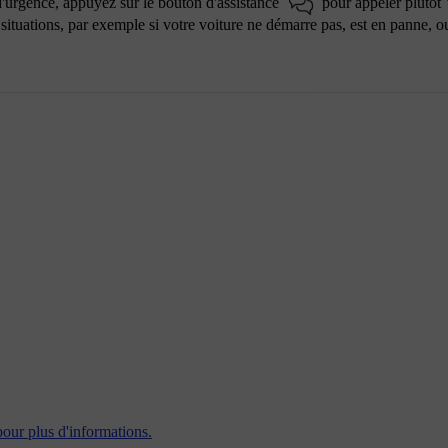
 d'urgence, appuyez sur le bouton d'assistance
pour appeler plutôt
situations, par exemple si votre voiture ne démarre pas, est en panne, o
pour plus d'informations.