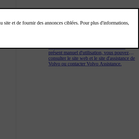
Soutien à la clientèle et
informations de contact
Si vous avez des questions concernant votre
voiture, des réponses et des solutions sont
disponibles à divers endroits. Hormis le
présent manuel d'utilisation, vous pouvez
consulter le site web et le site d'assistance de
Volvo ou contacter Volvo Assistance.