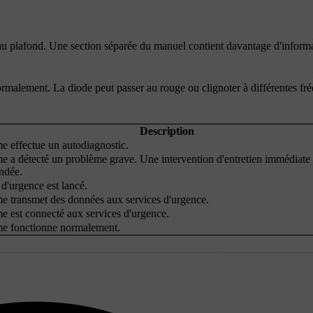
 au plafond. Une section séparée du manuel contient davantage d'inform
malement. La diode peut passer au rouge ou clignoter à différentes fr
Description
e effectue un autodiagnostic.
e a détecté un problème grave. Une intervention d'entretien immédiate 
ndée.
d'urgence est lancé.
e transmet des données aux services d'urgence.
e est connecté aux services d'urgence.
me fonctionne normalement.