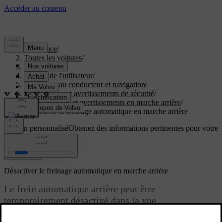
Assistance
/
Toutes les voitures
/
EC40 2027
/
Manuel de l'utilisateur
/
Assistance au conducteur et navigation
/
Interventions et avertissements de sécurité
/
Interventions et avertissements en marche arrière
/
Désactiver le freinage automatique en marche arrière
Soutien personnalisé
Obtenez des informations pertinentes pour votre
voiture.
Connexion
Désactiver le freinage automatique en marche arrière
Le frein automatique arrière peut être
temporairement désactivé dans la vue
Stationnement.