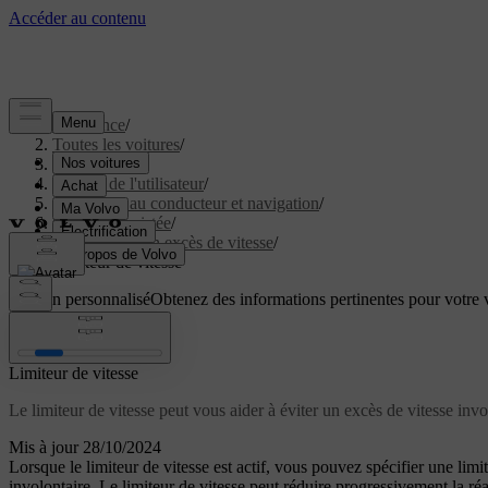
Assistance
/
Toutes les voitures
/
EC40 2027
/
Manuel de l'utilisateur
/
Assistance au conducteur et navigation
/
Conduite assistée
/
Réaction à un excès de vitesse
/
Limiteur de vitesse
Soutien personnalisé
Obtenez des informations pertinentes pour votre v
Connexion
Limiteur de vitesse
Le limiteur de vitesse peut vous aider à éviter un excès de vitesse invol
Mis à jour 28/10/2024
Lorsque le limiteur de vitesse est actif, vous pouvez spécifier une limi
involontaire. Le limiteur de vitesse peut réduire progressivement la réa