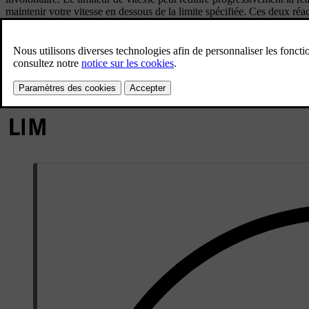
maintenir votre vitesse en dessous de la limite spécifiée. Ces deux ré
spécifiée. Vous pouvez à tout moment ignorer le limiteur de vitesse en 
Le limiteur de vitesse doit être activé dans les paramètres pour être uti
Lorsque le limiteur de vitesse est actif, cela est indiqué à l'écran condu