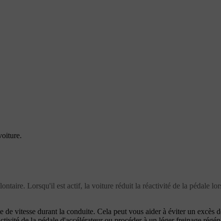
oiture.
ontaire. Lorsqu'il est actif, la voiture réduit la réactivité de la pédale 
te de vitesse durant la conduite. Cela peut vous aider à éviter un excès d
ctivité de la pédale d'accélérateur ou procéder à un léger freinage régén