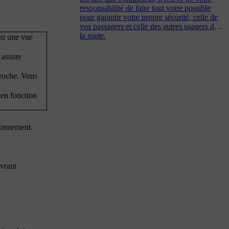
responsabilité de faire tout votre possible
pour garantir votre propre sécurité, celle de
vos passagers et celle des autres usagers de
la route.
nsi une vue
 assure
proche. Vous
 en fonction
tionnement.
vrant