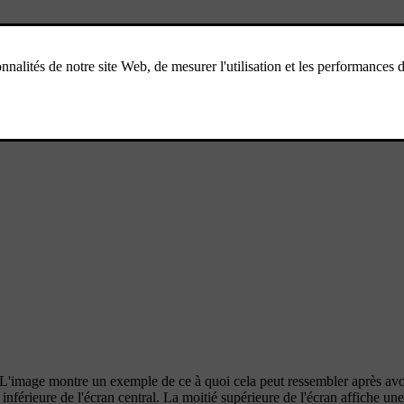
'image montre un exemple de ce à quoi cela peut ressembler après avo
 inférieure de l'écran central. La moitié supérieure de l'écran affiche un