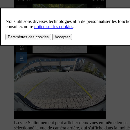
La vue Stationnement peut afficher deux vues en même temps. L
sélectionné la vue de caméra arrière, qui s'affiche dans la moitié