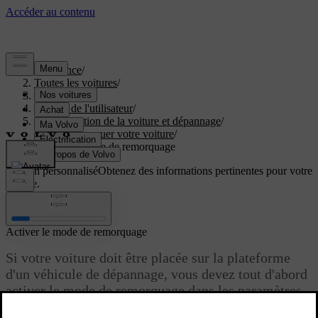
Assistance
/
Toutes les voitures
/
EC40 2027
/
Manuel de l'utilisateur
/
Immobilisation de la voiture et dépannage
/
Faire remorquer votre voiture
/
Activer le mode de remorquage
Soutien personnalisé
Obtenez des informations pertinentes pour votre
voiture.
Connexion
Activer le mode de remorquage
Si votre voiture doit être placée sur la plateforme
d'un véhicule de dépannage, vous devez tout d'abord
activer le mode de remorquage dans les paramètres.
Mis à jour 02/07/2025