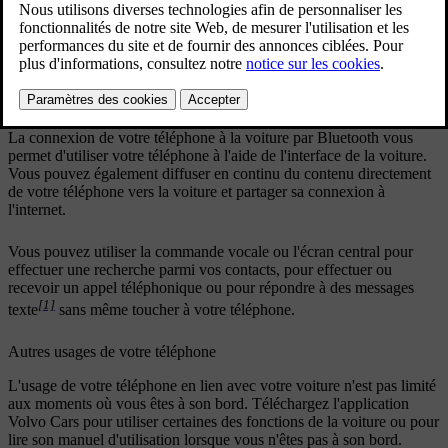
fonctions de la voiture lorsque vous ne vous trouvez
pas à son bord.
Mis à jour 28/10/2024
Connecter votre téléphone à votre voiture
La connexion de votre téléphone à la voiture par Bluetooth vous
permet d'utiliser votre téléphone à l'aide de l'interface de la voiture.
Vous pouvez également diffuser en continu du contenu directement
de votre téléphone vers la voiture et partager sa connexion à
l'internet.
Vous pouvez utiliser la commande vocale ou l'écran central pour
effectuer une recherche parmi vos contacts, pour effectuer ou
recevoir un appel téléphonique ou pour répondre à des messages
[1]
texte
sans même toucher à votre téléphone.
Autres usages de votre téléphone
L'usage de votre téléphone en lien avec votre voiture n'est pas limité
aux moments où vous êtes à son bord. Téléchargez l'application
Volvo Cars pour utiliser certaines des fonctions de la voiture ou pour
lire son manuel d'utilisation lorsque vous n'êtes pas à son bord.