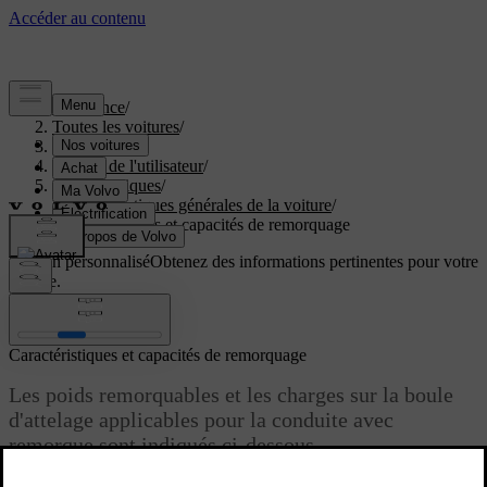
Assistance
/
Toutes les voitures
/
EC40 2027
/
Manuel de l'utilisateur
/
Caractéristiques
/
Caractéristiques générales de la voiture
/
Caractéristiques et capacités de remorquage
Soutien personnalisé
Obtenez des informations pertinentes pour votre
voiture.
Connexion
Caractéristiques et capacités de remorquage
Les poids remorquables et les charges sur la boule
d'attelage applicables pour la conduite avec
remorque sont indiqués ci-dessous.
Mis à jour 30/03/2026