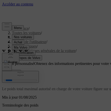
Assistance
/
Toutes les voitures
/
EC40 2027
/
Manuel de l'utilisateur
/
Caractéristiques
/
Caractéristiques générales de la voiture
/
Poids
Soutien personnalisé
Obtenez des informations pertinentes pour votre v
Connexion
Poids
Le poids total maximal autorisé en charge de votre voiture figure sur une
Mis à jour 01/08/2025
Terminologie des poids