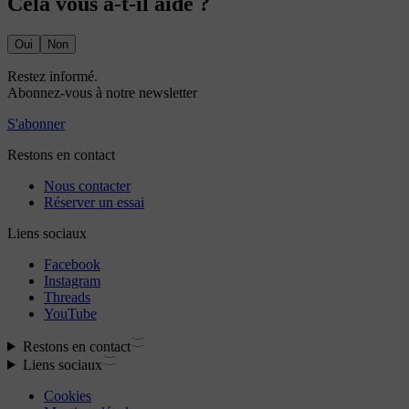
Cela vous a-t-il aidé ?
Oui
Non