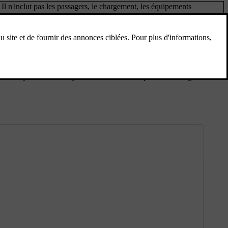
. Il n'inclut pas les passagers, le chargement, les équipements
re. Chaque accessoire ajouté réduit donc la capacité de chargement de