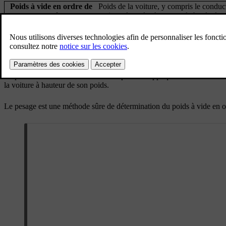
Poids à vide en ordre de
Poids de la voiture, y compris le conduct
marche
optionnels ou la charge sur la boule de 
Charge maximale
Poids total autorisé en charge - poids à
autorisée
Poids total maximal
Poids à vide en ordre de marche + char
autorisé en charge
Le poids à vide en ordre de marche spécifié s'applique à la version n
la voiture à hauteur de son poids.
Le pesage est une méthode sûre de détermination du poids à vide en or