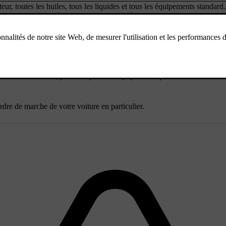
eur, toutes les huiles, tous les liquides et tous les équipements standard
remorquage, lorsqu'une remorque est attelée.
 vide en ordre de marche
gement + passagers
ormale des voitures, par exemple sans équipement optionnel ou accessoi
dre de marche de votre voiture en particulier.