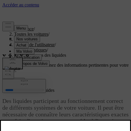
Assistance
/
Toutes les voitures
/
EC40 2027
/
Manuel de l'utilisateur
/
Caractéristiques
/
Caractéristiques des liquides
Soutien personnalisé
Obtenez des informations pertinentes pour votre
voiture.
Connexion
Caractéristiques des liquides
Des liquides participent au fonctionnement correct
de différents systèmes de votre voiture. Il peut être
nécessaire de connaître leurs caractéristiques exactes
pour faire l'appoint ou pour procéder à l'entretien.