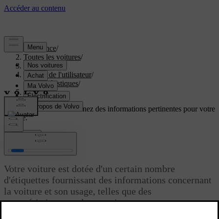
Assistance
/
Toutes les voitures
/
EC40 2027
/
Manuel de l'utilisateur
/
Caractéristiques
/
Étiquettes
Soutien personnalisé
Obtenez des informations pertinentes pour votre
voiture.
Connexion
Étiquettes
Votre voiture est dotée d'un certain nombre
d'étiquettes fournissant des informations concernant
la voiture et son usage, telles que des
caractéristiques et des avertissements.