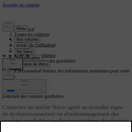
Assistance
/
Toutes les voitures
/
EC40 2027
/
Manuel de l'utilisateur
/
Sécurité
/
Coussins gonflables
/
Entretien des coussins gonflables
Soutien personnalisé
Obtenez des informations pertinentes pour votre
voiture.
Connexion
Entretien des coussins gonflables
Contactez un atelier Volvo agréé au moindre signe
de dysfonctionnement ou d'endommagement des
coussins gonflables ou d'autres systèmes de sécurité.
Mis à jour 28/10/2024