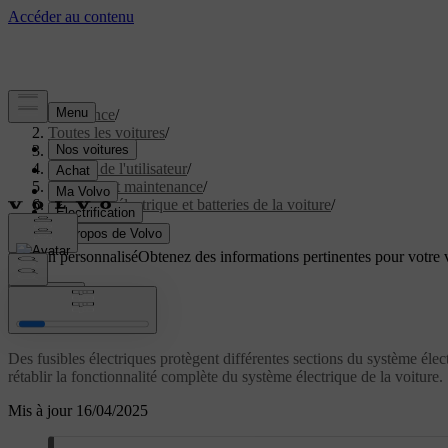
Assistance
/
Toutes les voitures
/
EC40 2027
/
Manuel de l'utilisateur
/
Entretien et maintenance
/
Système électrique et batteries de la voiture
/
Fusibles
Soutien personnalisé
Obtenez des informations pertinentes pour votre v
Connexion
Fusibles
Des fusibles électriques protègent différentes sections du système élec
rétablir la fonctionnalité complète du système électrique de la voiture.
Mis à jour 16/04/2025