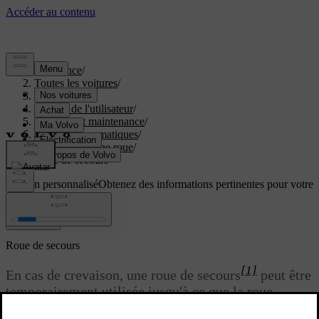
Assistance
/
Toutes les voitures
/
EC40 2027
/
Manuel de l'utilisateur
/
Entretien et maintenance
/
Roues et pneumatiques
/
Remplacer une roue
/
Roue de secours
Soutien personnalisé
Obtenez des informations pertinentes pour votre
voiture.
Connexion
Roue de secours
[1]
En cas de crevaison, une roue de secours
peut être
temporairement utilisée jusqu'à ce que la roue
d'origine puisse être remplacée ou réparée.