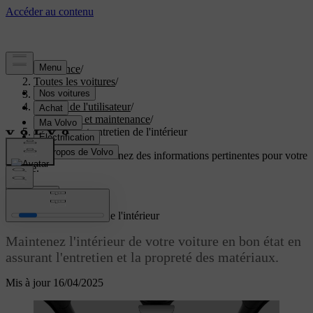
Assistance
/
Toutes les voitures
/
EC40 2027
/
Manuel de l'utilisateur
/
Entretien et maintenance
/
Nettoyage et entretien de l'intérieur
Soutien personnalisé
Obtenez des informations pertinentes pour votre
voiture.
Connexion
Nettoyage et entretien de l'intérieur
Maintenez l'intérieur de votre voiture en bon état en
assurant l'entretien et la propreté des matériaux.
Mis à jour 16/04/2025