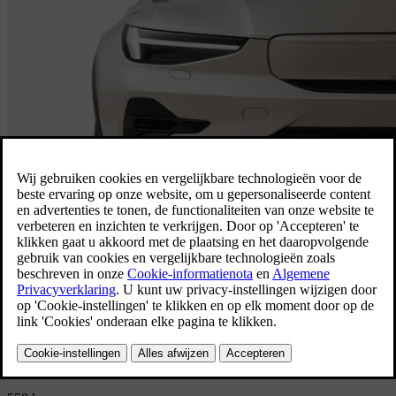
Overzicht van de EC40
Het rijbereik en de
snellaadmogelijkheden die u nodig hebt in
een gedurfd pakket. Kom niet zomaar
aan. Maak een entree.
Elektrische actieradius (Gecombineerd)
Meer weten