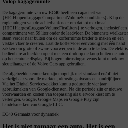
Volop bagageruimte
De bagageruimte van uw EC40 heeft een capaciteit van
{HIGH:openLuggageCompartmentVolumeSecondLiters}. Klap de
rugleuningen van de achterbank neer om dat tot maximaal
{HIGH:largestLuggageVolumeFirstLiters} te verhogen, inclusief een
compartiment van 59 liter onder de laadvloer. De binnenste wielkaste
staan verder naar buiten om de kofferruimte breder te maken en een
vlakke vloer te creëren. Laat de koffervloer eenvoudig met één hand
zakken om grote of zware voorwerpen in de auto te laden. De elektri
bedienbare achterklep opent met een druk op de knop buiten de auto 
op het centrale display. Bij hogere uitrustingsniveaus kunt u ook uw
sleutelhanger of de Volvo Cars app gebruiken.
De afgebeelde kenmerken zijn mogelijk niet standaard en/of niet
verkrijgbaar voor alle markten, uitrustingsniveaus en aandrijflijnen.
Via het Digital Services-pakket kunt u gedurende vier jaar
gebruikmaken van Google-diensten. Na die periode zijn er nieuwe
voorwaarden en kosten van toepassing als u ervoor kiest om te
verlengen. Google, Google Maps en Google Play zijn
handelsmerken van Google LLC.
EC40 Gemaakt voor dynamiek
Het is niet zomaar een auto. Het is een