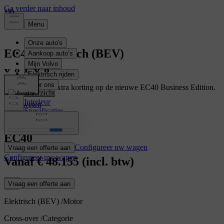
1
1
1
/
/
/
0
0
0
EC40
Elektrisch (BEV)
Geniet van een extra korting op de nieuwe EC40 Business Edition.
Overzicht
Interieur
Meer weten
Specificaties
Kenmerken
EC40
Configureer uw wagen
Vraag een offerte aan
Configureer uw wagen
Vanaf
€ 48.155
(incl. btw)
Vraag een offerte aan
Elektrisch (BEV)
/
Motor
Cross-over
/
Categorie