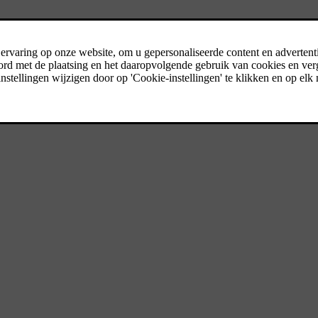
die u nodig hebt in een
k een entree.