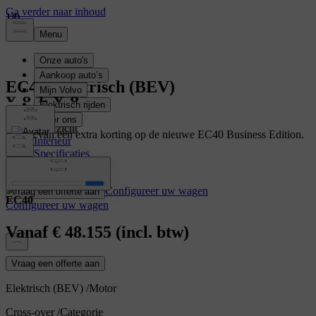
1
1
1
/
/
/
0
0
0
EC40
Elektrisch (BEV)
Overzicht
Geniet van een extra korting op de nieuwe EC40 Business Edition.
Interieur
Specificaties
Meer weten
Kenmerken
Configureer uw wagen
Vraag een offerte aan
EC40
Configureer uw wagen
Vanaf
€ 48.155
(incl. btw)
Vraag een offerte aan
Elektrisch (BEV)
/
Motor
Cross-over
/
Categorie