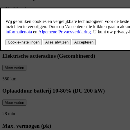
2027
/
Modeljaar
Overzicht van de EC40
Het rijbereik en de snellaadmogelijkheden 
gedurfd pakket. Kom niet zomaar aan. Maa
Elektrische actieradius (Gecombineerd)
Meer weten
550 km
Oplaadduur batterij 10-80% (DC 200 kW)
Meer weten
28 min
Max. vermogen (pk)