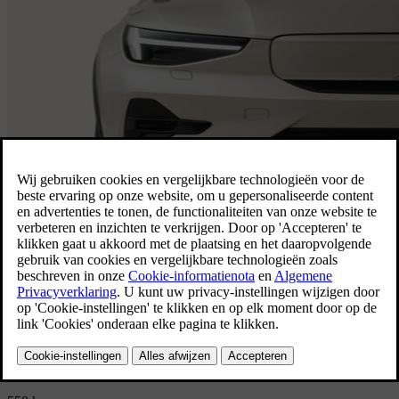
Overzicht van de EC40
Het rijbereik en de
snellaadmogelijkheden die u nodig hebt in
een gedurfd pakket. Kom niet zomaar
aan. Maak een entree.
Elektrische actieradius (Gecombineerd)
Meer weten