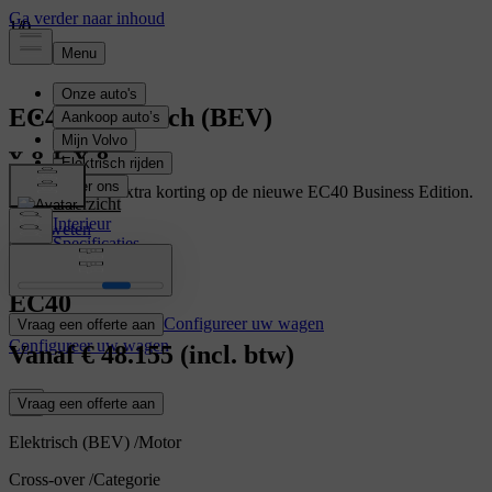
1
1
1
/
/
/
0
0
0
EC40
Elektrisch (BEV)
Geniet van een extra korting op de nieuwe EC40 Business Edition.
Overzicht
Interieur
Meer weten
Specificaties
Kenmerken
EC40
Configureer uw wagen
Vraag een offerte aan
Configureer uw wagen
Vanaf
€ 48.155
(incl. btw)
Vraag een offerte aan
Elektrisch (BEV)
/
Motor
Cross-over
/
Categorie