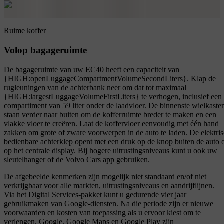
Ruime koffer
Volop bagageruimte
De bagageruimte van uw EC40 heeft een capaciteit van
{HIGH:openLuggageCompartmentVolumeSecondLiters}. Klap de
rugleuningen van de achterbank neer om dat tot maximaal
{HIGH:largestLuggageVolumeFirstLiters} te verhogen, inclusief een
compartiment van 59 liter onder de laadvloer. De binnenste wielkaste
staan verder naar buiten om de kofferruimte breder te maken en een
vlakke vloer te creëren. Laat de koffervloer eenvoudig met één hand
zakken om grote of zware voorwerpen in de auto te laden. De elektri
bedienbare achterklep opent met een druk op de knop buiten de auto 
op het centrale display. Bij hogere uitrustingsniveaus kunt u ook uw
sleutelhanger of de Volvo Cars app gebruiken.
De afgebeelde kenmerken zijn mogelijk niet standaard en/of niet
verkrijgbaar voor alle markten, uitrustingsniveaus en aandrijflijnen.
Via het Digital Services-pakket kunt u gedurende vier jaar
gebruikmaken van Google-diensten. Na die periode zijn er nieuwe
voorwaarden en kosten van toepassing als u ervoor kiest om te
verlengen. Google, Google Maps en Google Play zijn