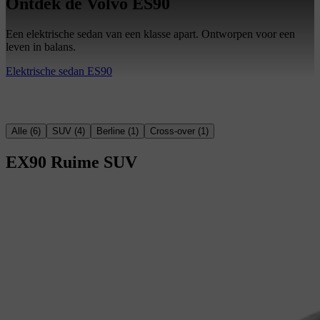
Ontdek de Volvo ES90
Een elektrische sedan van een klasse apart. Ontworpen voor een
leven in balans.
Elektrische sedan ES90
Alle
(
6
)
SUV
(
4
)
Berline
(
1
)
Cross-over
(
1
)
EX90
Ruime SUV