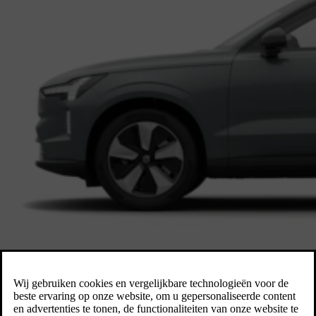
Een ruime SUV die volledig elektrisch is. De EX90 biedt comfort, vei
tijdperk van veiligheid en technologie. De Volvo EX90 is toonaangeve
Met baanbrekende Safe Space Technology beschermt de EX90 wat het be