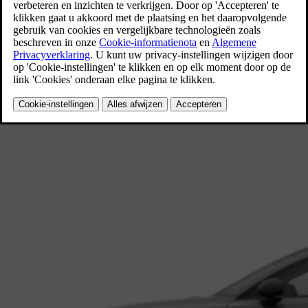
definieert deze grote SUV wat het betekent om volledig elektrisch te r
Ontdek de Volvo EX90
Verkrijgbaar als
Elektrisch (BEV)
Verkrijgbaar vanaf € 84.490
ES90
Sedan